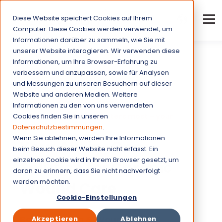
Diese Website speichert Cookies auf Ihrem
Computer. Diese Cookies werden verwendet, um
Informationen darüber zu sammeln, wie Sie mit
unserer Website interagieren. Wir verwenden diese
Informationen, um Ihre Browser-Erfahrung zu
verbessern und anzupassen, sowie für Analysen
und Messungen zu unseren Besuchern auf dieser
Website und anderen Medien. Weitere
Informationen zu den von uns verwendeten
Cookies finden Sie in unseren
More time for what matters most – your
patients.
Datenschutzbestimmungen
.
Wenn Sie ablehnen, werden Ihre Informationen
Your All-in-One
beim Besuch dieser Website nicht erfasst. Ein
einzelnes Cookie wird in Ihrem Browser gesetzt, um
Solution for Chronic
daran zu erinnern, dass Sie nicht nachverfolgt
werden möchten.
Wound Care
Cookie-Einstellungen
BacteriaScan & Wound
Akzeptieren
Ablehnen