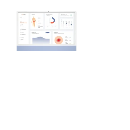
Meaningful wound depth measurement
Approved medical device (MDR)