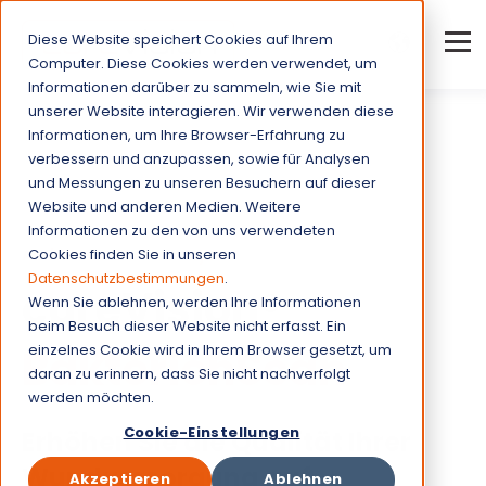
Diese Website speichert Cookies auf Ihrem
Computer. Diese Cookies werden verwendet, um
Informationen darüber zu sammeln, wie Sie mit
unserer Website interagieren. Wir verwenden diese
Informationen, um Ihre Browser-Erfahrung zu
verbessern und anzupassen, sowie für Analysen
und Messungen zu unseren Besuchern auf dieser
Website und anderen Medien. Weitere
Informationen zu den von uns verwendeten
All-in-One Wundanalyse
Cookies finden Sie in unseren
Datenschutzbestimmungen
.
cureVision®
Wenn Sie ablehnen, werden Ihre Informationen
beim Besuch dieser Website nicht erfasst. Ein
BakterienScan
einzelnes Cookie wird in Ihrem Browser gesetzt, um
daran zu erinnern, dass Sie nicht nachverfolgt
werden möchten.
Cookie-Einstellungen
Erhöhen Sie die Qualität Ihrer
Wundversorgung auf
Akzeptieren
Ablehnen