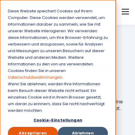
Diese Website speichert Cookies auf Ihrem
Computer. Diese Cookies werden verwendet, um
Informationen darüber zu sammeln, wie Sie mit
unserer Website interagieren. Wir verwenden
diese Informationen, um Ihre Browser-Erfahrung zu
verbessern und anzupassen, sowie für Analysen
und Messungen zu unseren Besuchern auf dieser
cureVision Success Stories
Website und anderen Medien. Weitere
„Ich will weg vom
Informationen zu den von uns verwendeten
Cookies finden Sie in unseren
Datenschutzbestimmungen
.
Papier!“
Wenn Sie ablehnen, werden Ihre Informationen
beim Besuch dieser Website nicht erfasst. Ein
einzelnes Cookie wird in Ihrem Browser gesetzt,
Erfahren Sie hier, wie das Pflegeteam Geisel seine
um daran zu erinnern, dass Sie nicht nachverfolgt
Wundversorgung mit cureVision® digitalisiert hat.
werden möchten.
Cookie-Einstellungen
Akzeptieren
Ablehnen