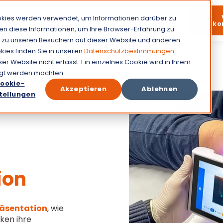
okies werden verwendet, um Informationen darüber zu
Features
Preise
Service
ko
en diese Informationen, um Ihre Browser-Erfahrung zu
 zu unseren Besuchern auf dieser Website und anderen
ies finden Sie in unseren
Datenschutzbestimmungen
.
 Website nicht erfasst. Ein einzelnes Cookie wird in Ihrem
olgt werden möchten.
ookie-
Akzeptieren
Ablehnen
tellungen
se
ion
äsentation
, wie
ken ihre