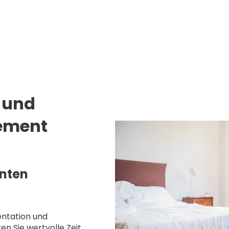
 und
ment
enten
entation und
 Sie wertvolle Zeit