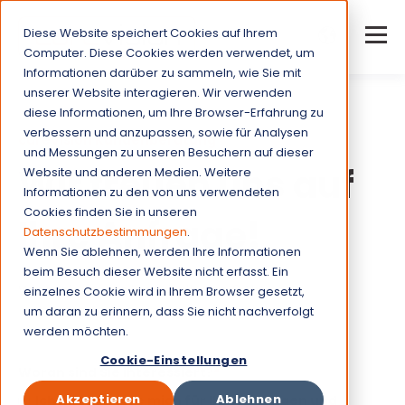
Diese Website speichert Cookies auf Ihrem
Computer. Diese Cookies werden verwendet, um
Informationen darüber zu sammeln, wie Sie mit
unserer Website interagieren. Wir verwenden
diese Informationen, um Ihre Browser-Erfahrung zu
verbessern und anzupassen, sowie für Analysen
cureVision Kundenberatung
und Messungen zu unseren Besuchern auf dieser
Wir freuen uns auf
Website und anderen Medien. Weitere
Informationen zu den von uns verwendeten
Cookies finden Sie in unseren
Ihre Anfrage!
Datenschutzbestimmungen
.
Wenn Sie ablehnen, werden Ihre Informationen
beim Besuch dieser Website nicht erfasst. Ein
Wir melden uns innerhalb von 24h!
einzelnes Cookie wird in Ihrem Browser gesetzt,
um daran zu erinnern, dass Sie nicht nachverfolgt
werden möchten.
Cookie-Einstellungen
Woran sind Sie interessiert?
*
Akzeptieren
Ablehnen
Ich Interessiere mich für Ihre Lösungen und